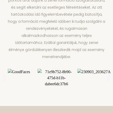
pontos árat adjunk a zenei formáció szolgáltatására,
és segít elkerülni az esetleges félreértéseket. Az ott
tartózkodási idő figyelembevétele pedig biztosítja,
hogy a formáció megfelelő időben ki tudja szolgálni a
rendezvényeteket, és rugalmasan
alkalmazkodhasson az esemény teljes
időtartamához. Ezáltal garantáljuk, hogy zenei
élménye gördülékenyen illeszkedik majd az esemény
menetrendjébe.