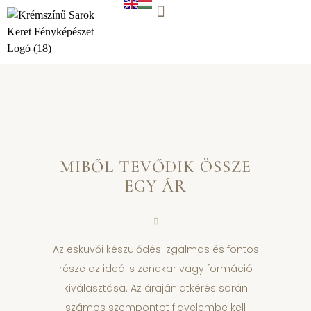
WORK WITH US
MIBŐL TEVŐDIK ÖSSZE
EGY ÁR
Az esküvői készülődés izgalmas és fontos
része az ideális zenekar vagy formáció
kiválasztása. Az árajánlatkérés során
számos szempontot figyelembe kell