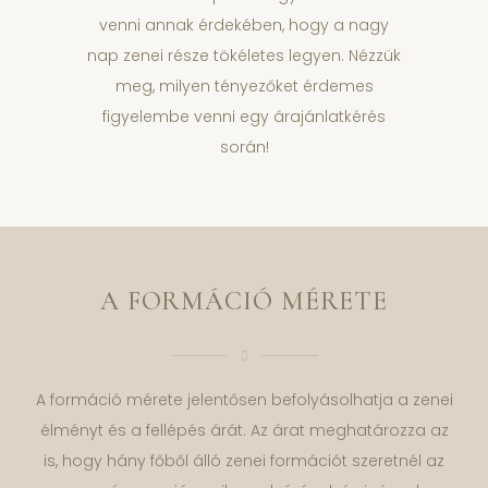
venni annak érdekében, hogy a nagy
nap zenei része tökéletes legyen. Nézzük
meg, milyen tényezőket érdemes
figyelembe venni egy árajánlatkérés
során!
A FORMÁCIÓ MÉRETE
A formáció mérete jelentősen befolyásolhatja a zenei
élményt és a fellépés árát. Az árat meghatározza az
is, hogy hány főből álló zenei formációt szeretnél az