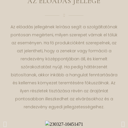
AZ ELŐADÁS JELLEGE
Az előadás jellegének leírása segít a szolgáltatónak
pontosan megérteni, milyen szerepet várnak el tőlük
az eseményen. Ha fő produkcióként szerepelnek, az
azt jelentheti, hogy a zenekar vagy formáció a
rendezvény középpontjában áll, és kiemelt
szórakoztatást nyújt. Ha pedig háttérzenét
biztosítanak, akkor inkább a hangulat fenntartására
és kellemes környezet teremtésére fókuszálnak. Az
ilyen részletek tisztázása révén az árajánlat
pontosabban illeszkedhet az elvárásokhoz és a
rendezvény egyedi jellegzetességeihez.