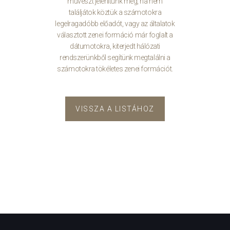
művészt jelenítünk meg, ha nem
találjátok köztük a számotokra
legelragadóbb előadót, vagy az általatok
választott zenei formáció már foglalt a
dátumotokra, kiterjedt hálózati
rendszerünkből segítünk megtalálni a
számotokra tökéletes zenei formációt.
VISSZA A LISTÁHOZ