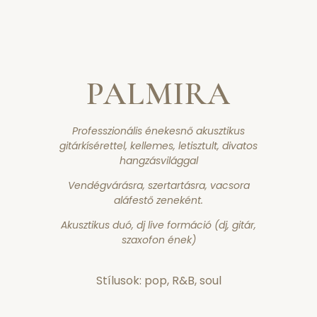
PALMIRA
Professzionális énekesnő akusztikus
gitárkísérettel, kellemes, letisztult, divatos
hangzásvilággal
Vendégvárásra, szertartásra, vacsora
aláfestő zeneként.
Akusztikus duó, dj live formáció (dj, gitár,
szaxofon ének)
Stílusok: pop, R&B, soul