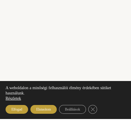
A weboldalon a minőségi felhasználói élmény érdekében sütiket
használunk.
Részletek
Close GDPR Cookie B
Elfogad
Elutasítom
Beállítások